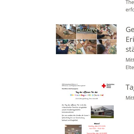
The
erf
Ge
Er
st
Mit
Elt
Ta
Mit