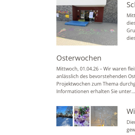
Sc
Mit
die
Gru
die
Osterwochen
Mittwoch, 01.04.26 – Wir waren fle
anlässlich des bevorstehenden Os
Projektwochen zum Thema durchg
Informationen erhalten Sie unter
Wi
Die
gew